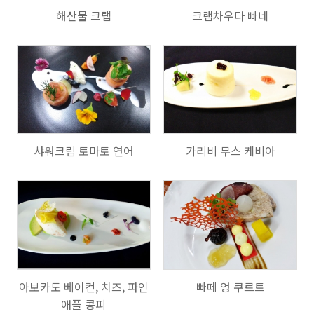
해산물 크랩
크램차우다 빠네
714
727
샤워크림 토마토 연어
가리비 무스 케비아
630
705
아보카도 베이컨, 치즈, 파인
빠떼 엉 쿠르트
애플 콩피