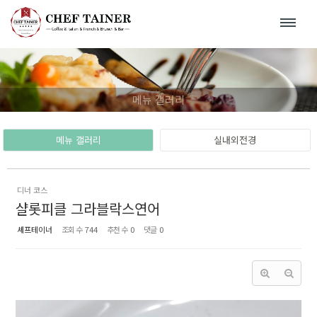
Sketchbook5, 스케치북5
Sketchbook5, 스케치북5
메뉴 갤러리
메뉴 갤러리
실내외전경
디너 코스
샬롯피클 그라블락스연어
셰프테이너
조회 수
744
추천 수
0
댓글
0