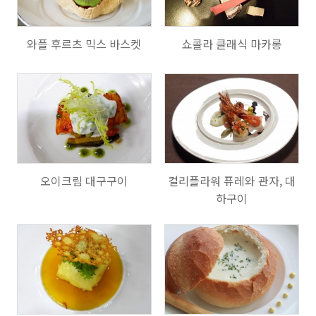
와플 후르츠 믹스 바스켓
쇼콜라 클래식 마카롱
801
1003
오이크림 대구구이
컬리플라워 퓨레와 관자, 대
하구이
694
755