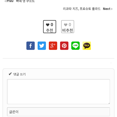
Prev
빠떼 엉 쿠르트
리코타 치즈, 프로슈토 롤라드
Next
0
0
추천
비추천
✔
댓글 쓰기
글쓴이