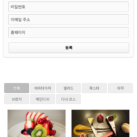
비밀번호
이메일 주소
홈페이지
전체
에피타이저
샐러드
파스타
피자
브런치
메인디쉬
디너 코스
732
764