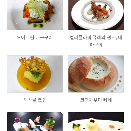
801
1002
오이크림 대구구이
컬리플라워 퓨레와 관자, 대
하구이
694
754
해산물 크랩
크램차우다 빠네