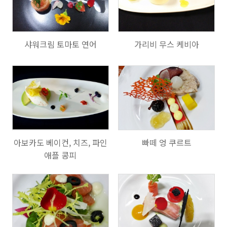
713
727
샤워크림 토마토 연어
가리비 무스 케비아
630
705
아보카도 베이컨, 치즈, 파인
빠떼 엉 쿠르트
애플 콩피
742
741