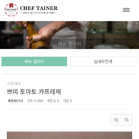
Sketchbook5, 스케치북5
Sketchbook5, 스케치북5
메뉴 갤러리
메뉴 갤러리
실내외전경
디너 코스
쁘띠 토마토 카프레제
셰프테이너
조회 수
604
추천 수
0
댓글
0