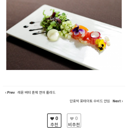
Prev
레몬 버터 훈제 연어 롤라드
단호박 포테이토 수비드 안심
Next
0
0
추천
비추천