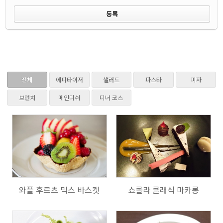
전체
에피타이저
샐러드
파스타
피자
브런치
메인디쉬
디너 코스
731
764
와플 후르츠 믹스 바스켓
쇼콜라 클래식 마카롱