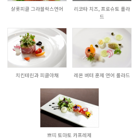
샬롯피클 그라블락스연어
리코타 치즈, 프로슈토 롤라
드
901
1318
치킨테린과 피클야채
레몬 버터 훈제 연어 롤라드
604
쁘띠 토마토 카프레제