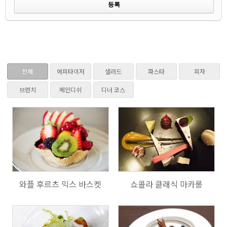
전체
에피타이저
샐러드
파스타
피자
브런치
메인디쉬
디너 코스
731
764
와플 후르츠 믹스 바스켓
쇼콜라 클래식 마카롱