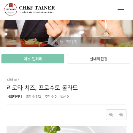
Sketchbook5, 스케치북5
Sketchbook5, 스케치북5
메뉴 갤러리
메뉴 갤러리
실내외전경
디너 코스
리코타 치즈, 프로슈토 롤라드
셰프테이너
조회 수
742
추천 수
0
댓글
0