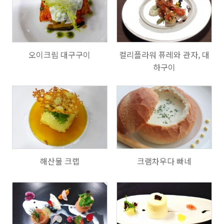
801
1002
오이크림 대구구이
컬리플라워 퓨레와 관자, 대
하구이
694
754
해산물 크랩
크램차우다 빠네
713
727