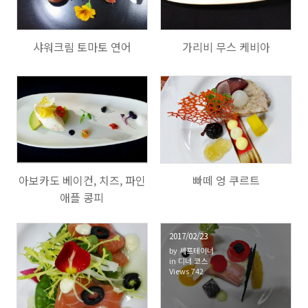
샤워크림 토마토 연어
가리비 무스 케비아
630
705
아보카도 베이컨, 치즈, 파인
빠떼 엉 쿠르트
애플 콩피
2017/02/23
by
셰프테이너
in
디너 코스
742
Views
742