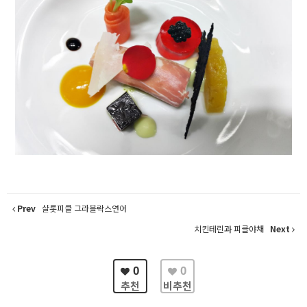
Prev
샬롯피클 그라블락스연어
치킨테린과 피클야채
Next
0
0
추천
비추천