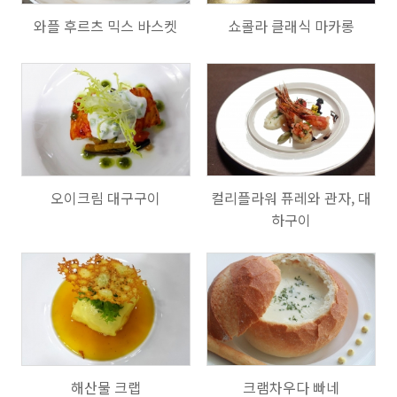
와플 후르츠 믹스 바스켓
쇼콜라 클래식 마카롱
793
990
오이크림 대구구이
컬리플라워 퓨레와 관자, 대
하구이
682
747
해산물 크랩
크램차우다 빠네