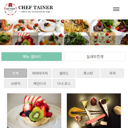
Sketchbook5, 스케치북5
Sketchbook5, 스케치북5
메뉴 갤러리
메뉴 갤러리
실내외전경
전체
에피타이저
샐러드
파스타
피자
브런치
메인디쉬
디너 코스
720
754