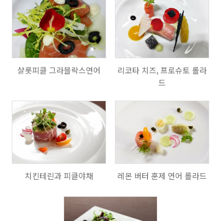
735
731
샬롯피클 그라블락스연어
리코타 치즈, 프로슈토 롤라
드
887
1304
치킨테린과 피클야채
레몬 버터 훈제 연어 롤라드