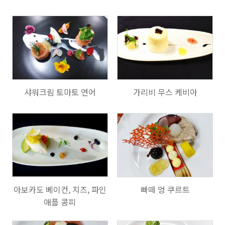
704
720
샤워크림 토마토 연어
가리비 무스 케비아
620
698
아보카도 베이컨, 치즈, 파인
빠떼 엉 쿠르트
애플 콩피