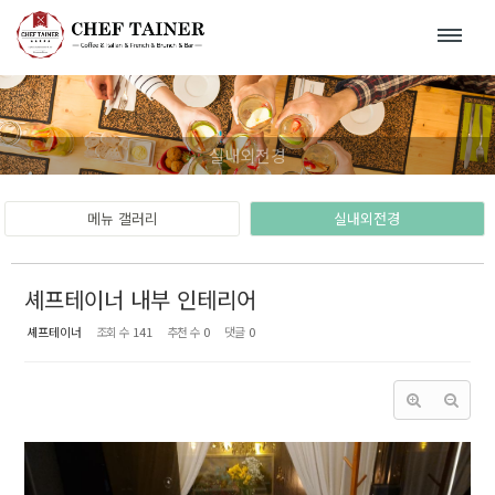
Sketchbook5, 스케치북5
Sketchbook5, 스케치북5
실내외전경
메뉴 갤러리
실내외전경
셰프테이너 내부 인테리어
셰프테이너
조회 수
141
추천 수
0
댓글
0