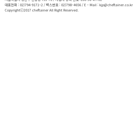
대표전화 : 02)794-9171~2 / 팩스번호 : 02)798–4656 / E – Mail : kjp@cheftainer.co.kr
Copyrightⓒ2017 cheftainer All Right Reserved.